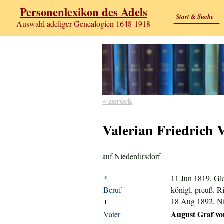
Personenlexikon des Adels
Start & Suche
Auswahl adeliger Genealogien 1648-1918
« zurück
Valerian Friedrich 
auf Niederdirsdorf
*
11 Jun 1819, Gl
Beruf
königl. preuß. Ri
+
18 Aug 1892, Ni
August Graf von
Vater