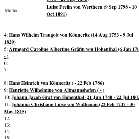
Luise Freiin von Werthern (9 Sep 1798 - 10
Mutter
Oct 1891)
Hans Wilhelm Traugott von Könneritz (14 Aug 1753 - 9 Jul
4:
1829)
Armgard Caroline Albertine Gräfin von Hohenthal (6 Jan 17
5:
- )
6:
7:
Hans Heinrich von Könneritz ( - 22 Feb 1786)
8:
Henriette Wilhelmine von Altmannshofen ( - )
9:
Johann Jacob Graf von Hohenthal (21 Jun 1740 - 22 Jul 180
10:
Johanna Christiane Luise von Wuthenau (22 Feb 1747 - 30
11:
May 1815)
12:
13:
14:
15: