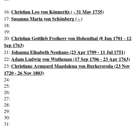
Christian Leo von Könneritz ( - 31 May 1735)
16:
Susanna Maria von Schönberg ( - )
17:
18:
19:
Christian Gottlieb Freiherr von Hohenthal (8 Jun 1701 - 12
20:
Sep 1763)
Johanna Elisabeth Neuhaus (23 Apr 1709 - 11 Jul 1751)
21:
Adam Ludwig von Wuthenau (17 Sep 1706 - 23 Apr 1763)
22:
Christiane Armgard Magdalena von Burkersroda (23 Nov
23:
1720 - 26 Nov 1803)
24:
25:
26:
27:
28:
29:
30:
31: