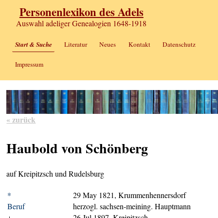
Personenlexikon des Adels
Auswahl adeliger Genealogien 1648-1918
Start & Suche
Literatur
Neues
Kontakt
Datenschutz
Impressum
« zurück
Haubold von Schönberg
auf Kreipitzsch und Rudelsburg
*
29 May 1821, Krummenhennersdorf
Beruf
herzogl. sachsen-meining. Hauptmann
+
26 Jul 1897, Kreipitzsch