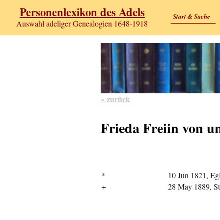
Personenlexikon des Adels
Start & Suche
Auswahl adeliger Genealogien 1648-1918
« zurück
Frieda Freiin von un
*
10 Jun 1821, Egl
+
28 May 1889, St