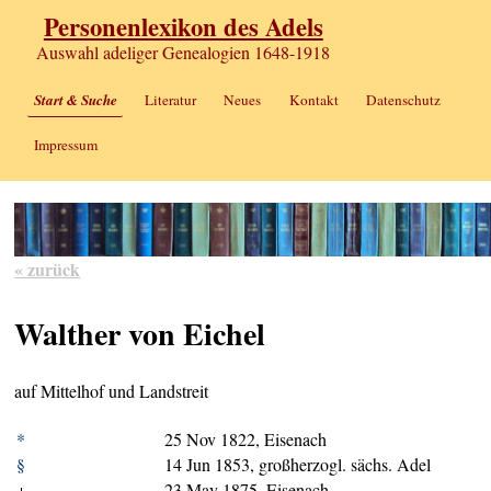
Personenlexikon des Adels
Auswahl adeliger Genealogien 1648-1918
Start & Suche
Literatur
Neues
Kontakt
Datenschutz
Impressum
« zurück
Walther von Eichel
auf Mittelhof und Landstreit
*
25 Nov 1822, Eisenach
§
14 Jun 1853, großherzogl. sächs. Adel
+
23 May 1875, Eisenach