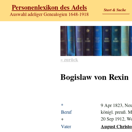
Personenlexikon des Adels
Start & Suche
Auswahl adeliger Genealogien 1648-1918
« zurück
Bogislaw von Rexin
*
9 Apr 1823, Ne
Beruf
königl. preuß. M
+
20 Sep 1912, W
August Christo
Vater