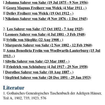
Johanna Sahrer von Sahr (19 Jul 1875 - 9 Nov 1956)
I
Georg Magnus Freiherr von Welck (4 Mar 1911 - )
II
Detlev Freiherr von Welck (19 Oct 1912 - )
II
Nikolaus Sahrer von Sahr (8 Nov 1876 - 1 Dec 1945)
I
Leo Sahrer von Sahr (17 Oct 1852 - 7 Aug 1925)
2.
Leonore Sahrer von Sahr (4 Jul 1881 - 3 Feb 1948)
I
Sybille von Stieglitz (22 Aug 1908 - )
II
Margarete Sahrer von Sahr (2 Nov 1882 - 12 Feb 1960)
I
Anna Benedicta Freiin von Woellwarth-Lauterburg (15 Jul
II
1913 - )
Sibylla Sahrer von Sahr (23 Mar 1885 - )
I
Friedrich von Schönberg (4 Jul 1917 - 29 Nov 1958)
II
Dorothee Sahrer von Sahr (10 Aug 1887 - )
I
Siegfried Sahrer von Sahr (20 Dec 1891 - 29 Jan 1953)
I
Literatur
1. Gothaisches Genealogisches Taschenbuch der Adeligen Häuser,
Teil A, 1902, 735; 1923, 576