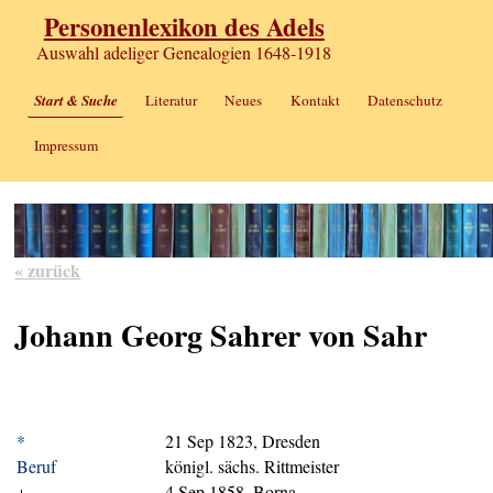
Personenlexikon des Adels
Auswahl adeliger Genealogien 1648-1918
Start & Suche
Literatur
Neues
Kontakt
Datenschutz
Impressum
« zurück
Johann Georg Sahrer von Sahr
*
21 Sep 1823, Dresden
Beruf
königl. sächs. Rittmeister
+
4 Sep 1858, Borna