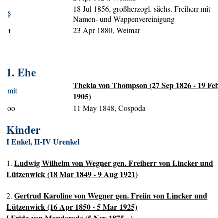
18 Jul 1856, großherzogl. sächs. Freiherr mit
§
Namen- und Wappenvereinigung
+
23 Apr 1880, Weimar
1. Ehe
Thekla von Thompson (27 Sep 1826 - 19 Fe
mit
1905)
oo
11 May 1848, Cospoda
Kinder
I Enkel, II-IV Urenkel
Ludwig Wilhelm von Wegner gen. Freiherr von Lincker und
1.
Lützenwick (18 Mar 1849 - 9 Aug 1921)
Gertrud Karoline von Wegner gen. Freiin von Lincker und
2.
Lützenwick (16 Apr 1850 - 5 Mar 1925)
Frida von Mauderode (5 Nov 1875 - )
I