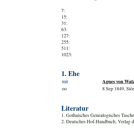
7:
15:
31:
63:
127:
255:
511:
1023:
1. Ehe
Agnes von Watz
mit
oo
8 Sep 1849, Stö
Literatur
1. Gothaisches Genealogisches Tasche
2. Deutsches Hof-Handbuch, Verlag d