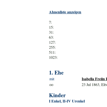
Ahnenliste anzeigen
7:
15:
31:
63:
127:
255:
511:
1023:
1. Ehe
Isabella Freii
mit
oo
23 Jul 1863, Eltv
Kinder
I Enkel, II-IV Urenkel