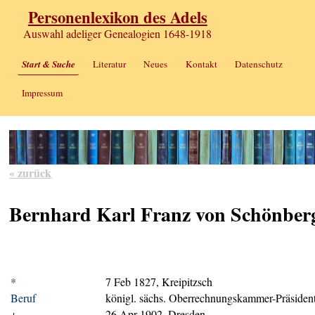
Personenlexikon des Adels
Auswahl adeliger Genealogien 1648-1918
Start & Suche
Literatur
Neues
Kontakt
Datenschutz
Impressum
« zurück
Bernhard Karl Franz von Schönber
*
7 Feb 1827, Kreipitzsch
Beruf
königl. sächs. Oberrechnungskammer-Präsiden
+
26 Apr 1902, Dresden