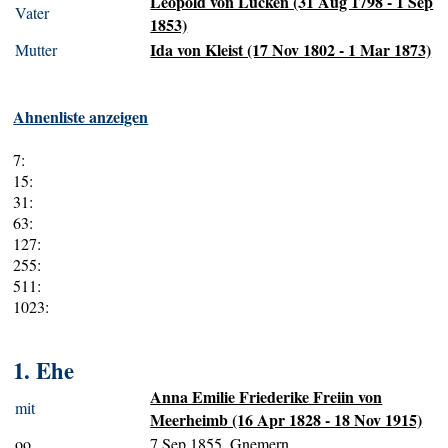
Leopold von Lücken (31 Aug 1798 - 1 Sep
Vater
1853)
Ida von Kleist (17 Nov 1802 - 1 Mar 1873)
Mutter
Ahnenliste anzeigen
7:
15:
31:
63:
127:
255:
511:
1023:
1. Ehe
Anna Emilie Friederike Freiin von
mit
Meerheimb (16 Apr 1828 - 18 Nov 1915)
oo
7 Sep 1855, Gnemern