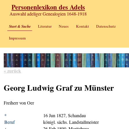
Personenlexikon des Adels
Auswahl adeliger Genealogien 1648-1918
Start & Suche
Literatur
Neues
Kontakt
Datenschutz
Impressum
« zurück
Georg Ludwig Graf zu Münster
Freiherr von Oer
*
16 Jun 1827, Schandau
Beruf
königl. sächs. Landstallmeister
+
26 Feb 1890, Moritzburg