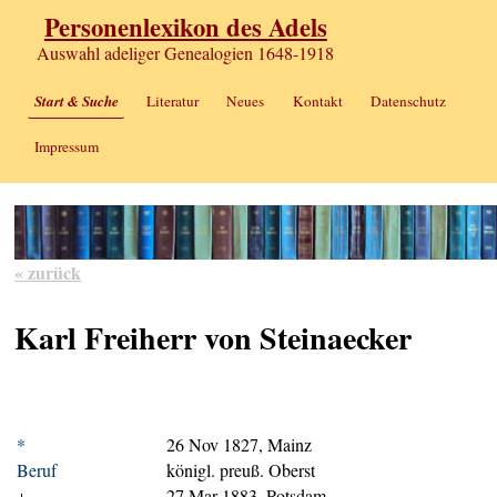
Personenlexikon des Adels
Auswahl adeliger Genealogien 1648-1918
Start & Suche
Literatur
Neues
Kontakt
Datenschutz
Impressum
« zurück
Karl Freiherr von Steinaecker
*
26 Nov 1827, Mainz
Beruf
königl. preuß. Oberst
+
27 Mar 1883, Potsdam