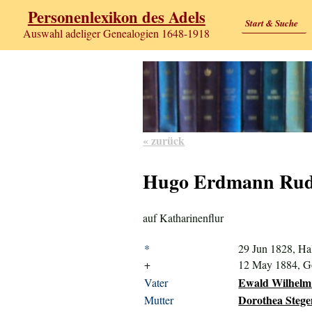
Personenlexikon des Adels
Start & Suche
Auswahl adeliger Genealogien 1648-1918
« zurück
Hugo Erdmann Rudo
auf Katharinenflur
*
29 Jun 1828, Hal
+
12 May 1884, Gö
Ewald Wilhelm 
Vater
Dorothea Stege
Mutter