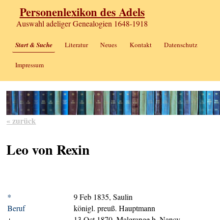
Personenlexikon des Adels
Auswahl adeliger Genealogien 1648-1918
Start & Suche
Literatur
Neues
Kontakt
Datenschutz
Impressum
« zurück
Leo von Rexin
*
9 Feb 1835, Saulin
Beruf
königl. preuß. Hauptmann
+
13 Oct 1870, Malgrange b. Nancy