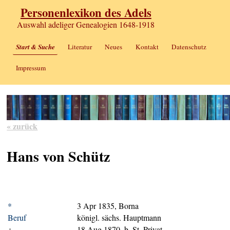
Personenlexikon des Adels
Auswahl adeliger Genealogien 1648-1918
Start & Suche
Literatur
Neues
Kontakt
Datenschutz
Impressum
« zurück
Hans von Schütz
*
3 Apr 1835, Borna
Beruf
königl. sächs. Hauptmann
+
18 Aug 1870, b. St. Privat