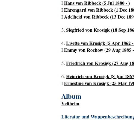
Hans von Ribbeck (5 Jul 1880 - )
I
Ehrengard von Ribbeck (1 Dec 188
I
Adelheid von Ribbeck (13 Dec 1890
I
Siegfried von Krosigk (18 Sep 18
3.
Lisette von Krosigk (5 Apr 1862 -
4.
Emmy von Rochow (29 Aug 1885 -
I
Friedrich von Krosigk (27 Aug 18
5.
Heinrich von Krosigk (8 Jun 1867 
6.
Ernestine von Krosigk (25 May 190
I
Album
Veltheim
Literatur und Wappenbeschreibung