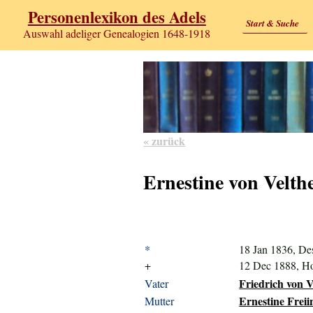
Personenlexikon des Adels
Start & Suche
Auswahl adeliger Genealogien 1648-1918
« zurück
Ernestine von Velth
*
18 Jan 1836, De
+
12 Dec 1888, H
Friedrich von V
Vater
Ernestine Freii
Mutter