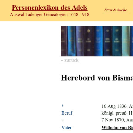
Personenlexikon des Adels
Start & Suche
Auswahl adeliger Genealogien 1648-1918
« zurück
Herebord von Bism
*
16 Aug 1836, A
Beruf
königl. preuß. 
+
7 Nov 1870, Aa
Wilhelm von Bi
Vater