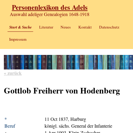
Personenlexikon des Adels
Auswahl adeliger Genealogien 1648-1918
Start & Suche
Literatur
Neues
Kontakt
Datenschutz
Impressum
« zurück
Gottlob Freiherr von Hodenberg
*
11 Oct 1837, Harburg
Beruf
königl. sächs. General der Infanterie
+
1 Apr 1903, Klein-Zschocher