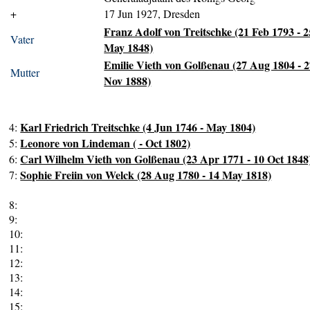
+
17 Jun 1927, Dresden
Franz Adolf von Treitschke (21 Feb 1793 - 2
Vater
May 1848)
Emilie Vieth von Golßenau (27 Aug 1804 - 
Mutter
Nov 1888)
Karl Friedrich Treitschke (4 Jun 1746 - May 1804)
4:
Leonore von Lindeman ( - Oct 1802)
5:
Carl Wilhelm Vieth von Golßenau (23 Apr 1771 - 10 Oct 1848
6:
Sophie Freiin von Welck (28 Aug 1780 - 14 May 1818)
7:
8:
9:
10:
11:
12:
13:
14:
15: