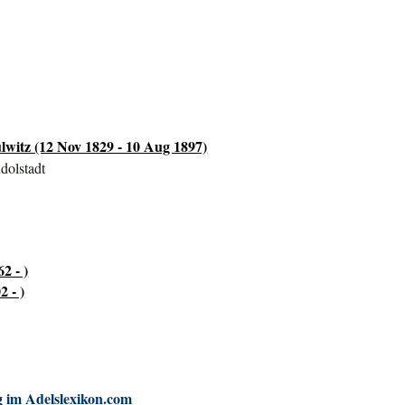
lwitz (12 Nov 1829 - 10 Aug 1897)
dolstadt
2 - )
 - )
 im Adelslexikon.com