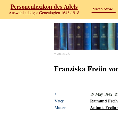
Personenlexikon des Adels
Start & Suche
Auswahl adeliger Genealogien 1648-1918
« zurück
Franziska Freiin v
*
19 May 1842, Ru
Raimund Freihe
Vater
Antonie Freiin
Mutter