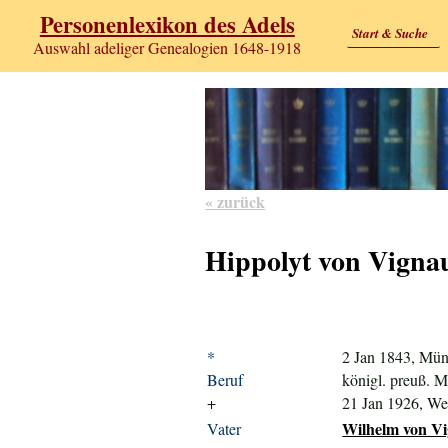
Personenlexikon des Adels
Start & Suche
Auswahl adeliger Genealogien 1648-1918
« zurück
Hippolyt von Vigna
*
2 Jan 1843, Mün
Beruf
königl. preuß. M
+
21 Jan 1926, W
Wilhelm von Vi
Vater