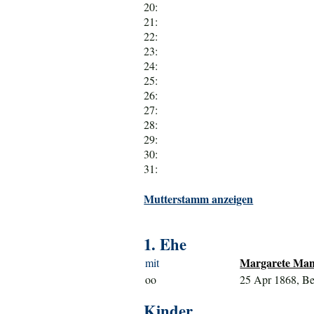
20:
21:
22:
23:
24:
25:
26:
27:
28:
29:
30:
31:
Mutterstamm anzeigen
1. Ehe
Margarete Mand
mit
oo
25 Apr 1868, Be
Kinder