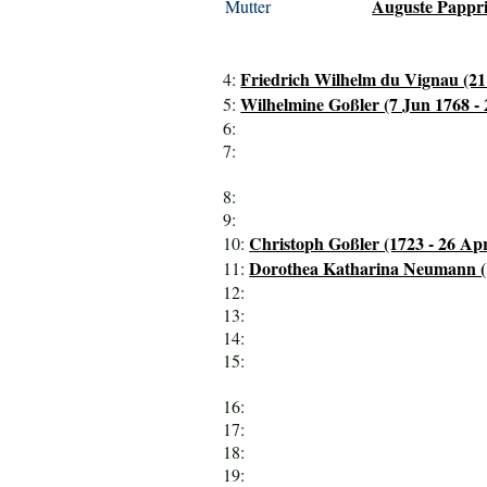
Auguste Pappri
Mutter
Friedrich Wilhelm du Vignau (21
4:
Wilhelmine Goßler (7 Jun 1768 - 
5:
6:
7:
8:
9:
Christoph Goßler (1723 - 26 Ap
10:
Dorothea Katharina Neumann (1
11:
12:
13:
14:
15:
16:
17:
18:
19: