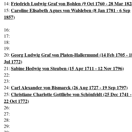
Friedrich Ludwig Graf von Bohlen (9 Oct 1760 - 28 Mar 182
14:
Caroline Elisabeth Agnes von Walsleben (8 Jan 1781 - 6 Sep
15:
1857)
16:
17:
18:
19:
Georg Ludwig Graf von Platen-Hallermund (14 Feb 1705 - 1
20:
Jul 1772)
Sabine Hedwig von Steuben (15 Apr 1711 - 12 Nov 1796)
21:
22:
23:
Carl Alexander von Bismarck (26 Aug 1727 - 19 Sep 1797)
24:
Christiane Charlotte Gottliebe von Schönfeldt (25 Dec 1741 -
25:
22 Oct 1772)
26:
27:
28:
29: