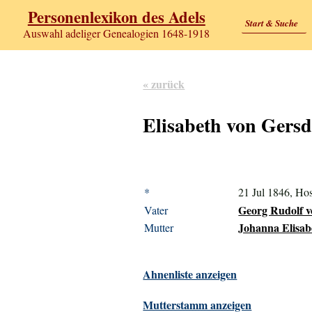
Personenlexikon des Adels
Start & Suche
Auswahl adeliger Genealogien 1648-1918
« zurück
Elisabeth von Gersd
*
21 Jul 1846, Hos
Georg Rudolf v
Vater
Johanna Elisabe
Mutter
Ahnenliste anzeigen
Mutterstamm anzeigen