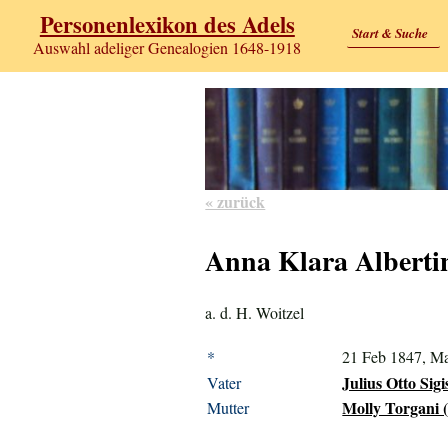
Personenlexikon des Adels
Start & Suche
Auswahl adeliger Genealogien 1648-1918
« zurück
Anna Klara Alberti
a. d. H. Woitzel
*
21 Feb 1847, M
Julius Otto Sig
Vater
Molly Torgani (
Mutter