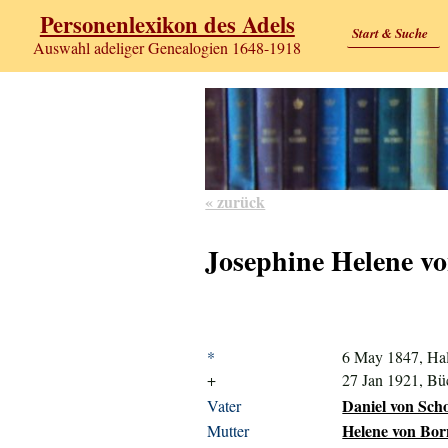
Personenlexikon des Adels
Start & Suche
Auswahl adeliger Genealogien 1648-1918
« zurück
Josephine Helene vo
*
6 May 1847, Hal
+
27 Jan 1921, B
Daniel von Scho
Vater
Helene von Born
Mutter