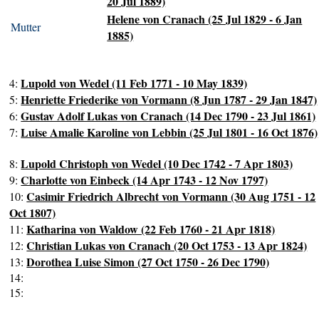
20 Jul 1889)
Helene von Cranach (25 Jul 1829 - 6 Jan
Mutter
1885)
Lupold von Wedel (11 Feb 1771 - 10 May 1839)
4:
Henriette Friederike von Vormann (8 Jun 1787 - 29 Jan 1847)
5:
Gustav Adolf Lukas von Cranach (14 Dec 1790 - 23 Jul 1861)
6:
Luise Amalie Karoline von Lebbin (25 Jul 1801 - 16 Oct 1876)
7:
Lupold Christoph von Wedel (10 Dec 1742 - 7 Apr 1803)
8:
Charlotte von Einbeck (14 Apr 1743 - 12 Nov 1797)
9:
Casimir Friedrich Albrecht von Vormann (30 Aug 1751 - 12
10:
Oct 1807)
Katharina von Waldow (22 Feb 1760 - 21 Apr 1818)
11:
Christian Lukas von Cranach (20 Oct 1753 - 13 Apr 1824)
12:
Dorothea Luise Simon (27 Oct 1750 - 26 Dec 1790)
13:
14:
15: