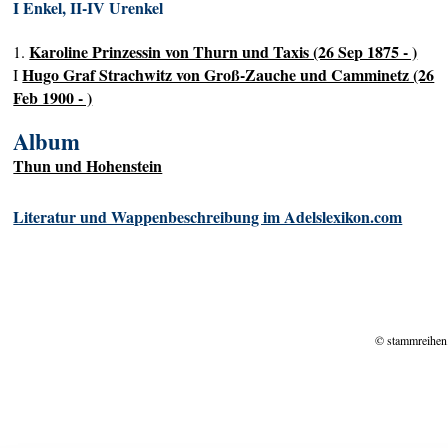
I Enkel, II-IV Urenkel
Karoline Prinzessin von Thurn und Taxis (26 Sep 1875 - )
1.
Hugo Graf Strachwitz von Groß-Zauche und Camminetz (26
I
Feb 1900 - )
Album
Thun und Hohenstein
Literatur und Wappenbeschreibung im Adelslexikon.com
© stammreihen