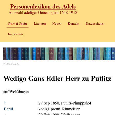
Personenlexikon des Adels
Auswahl adeliger Genealogien 1648-1918
Start & Suche
Literatur
Neues
Kontakt
Datenschutz
Impressum
« zurück
Wedigo Gans Edler Herr zu Putlitz
auf Wolfshagen
*
29 Sep 1850, Putlitz-Philippshof
Beruf
königl. preuß. Rittmeister
+
20 Feb 1909, Wolfshagen