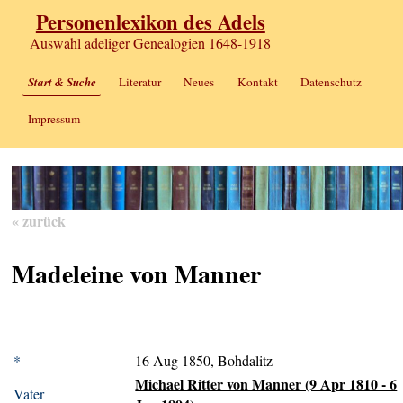
Personenlexikon des Adels
Auswahl adeliger Genealogien 1648-1918
Start & Suche
Literatur
Neues
Kontakt
Datenschutz
Impressum
« zurück
Madeleine von Manner
*
16 Aug 1850, Bohdalitz
Michael Ritter von Manner (9 Apr 1810 - 6
Vater