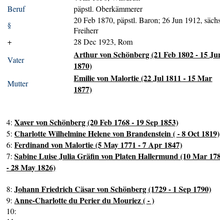
Beruf
päpstl. Oberkämmerer
20 Feb 1870, päpstl. Baron; 26 Jun 1912, sächs
§
Freiherr
+
28 Dec 1923, Rom
Arthur von Schönberg (21 Feb 1802 - 15 Ju
Vater
1870)
Emilie von Malortie (22 Jul 1811 - 15 Mar
Mutter
1877)
Xaver von Schönberg (20 Feb 1768 - 19 Sep 1853)
4:
Charlotte Wilhelmine Helene von Brandenstein ( - 8 Oct 1819)
5:
Ferdinand von Malortie (5 May 1771 - 7 Apr 1847)
6:
Sabine Luise Julia Gräfin von Platen Hallermund (10 Mar 17
7:
- 28 May 1826)
Johann Friedrich Cäsar von Schönberg (1729 - 1 Sep 1790)
8:
Anne-Charlotte du Perier du Mouriez ( - )
9:
10: