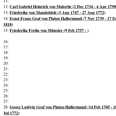
11:
Carl Gabriel Heinrich von Malortie (2 Dec 1734 - 4 Apr 1798
12:
Friederike von Mandelsloh (3 Aug 1747 - 27 Aug 1772)
13:
Ernst Franz Graf von Platen Hallermund (7 Nov 1739 - 17 F
14:
1818)
Friederike Freiin von Münster (9 Feb 1757 - )
15:
16:
17:
18:
19:
20:
21:
22:
23:
24:
25:
26:
27:
Georg Ludwig Graf von Platen-Hallermund (14 Feb 1705 - 1
28:
Jul 1772)