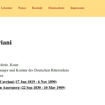
Literatur
Neues
Kontakt
Datenschutz
Impressum
iani
kritz, Krain
lmajor und Komtur des Deutschen Ritterordens
ien
Cavriani (17 Jun 1819 - 6 Nov 1890)
on Auersperg (22 Sep 1830 - 10 May 1909)