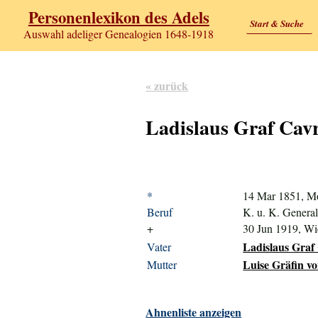
Personenlexikon des Adels
Start & Suche
Auswahl adeliger Genealogien 1648-1918
« zurück
Ladislaus Graf Cavr
*
14 Mar 1851, Mo
Beruf
K. u. K. Genera
+
30 Jun 1919, W
Ladislaus Graf 
Vater
Luise Gräfin v
Mutter
Ahnenliste anzeigen