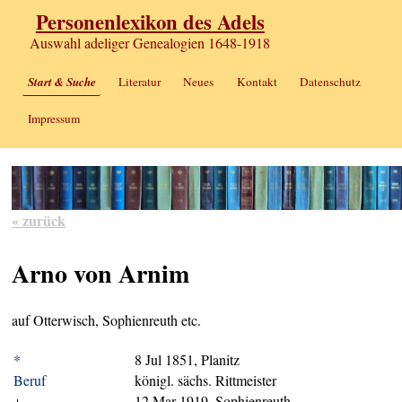
Personenlexikon des Adels
Auswahl adeliger Genealogien 1648-1918
Start & Suche
Literatur
Neues
Kontakt
Datenschutz
Impressum
« zurück
Arno von Arnim
auf Otterwisch, Sophienreuth etc.
*
8 Jul 1851, Planitz
Beruf
königl. sächs. Rittmeister
+
12 Mar 1919, Sophienreuth