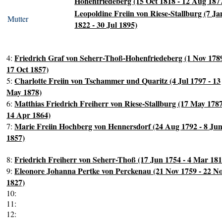
Hohenfriedeberg (15 Oct 1818 - 12 Aug 187
Leopoldine Freiin von Riese-Stallburg (7 Ja
Mutter
1822 - 30 Jul 1895)
Friedrich Graf von Seherr-Thoß-Hohenfriedeberg (1 Nov 1789
4:
17 Oct 1857)
Charlotte Freiin von Tschammer und Quaritz (4 Jul 1797 - 13
5:
May 1878)
Matthias Friedrich Freiherr von Riese-Stallburg (17 May 1787
6:
14 Apr 1864)
Marie Freiin Hochberg von Hennersdorf (24 Aug 1792 - 8 Ju
7:
1857)
Friedrich Freiherr von Seherr-Thoß (17 Jun 1754 - 4 Mar 181
8:
Eleonore Johanna Pertke von Perckenau (21 Nov 1759 - 22 N
9:
1827)
10:
11:
12: