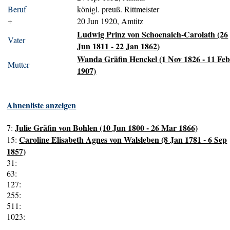
Beruf
königl. preuß. Rittmeister
+
20 Jun 1920, Amtitz
Ludwig Prinz von Schoenaich-Carolath (26
Vater
Jun 1811 - 22 Jan 1862)
Wanda Gräfin Henckel (1 Nov 1826 - 11 Fe
Mutter
1907)
Ahnenliste anzeigen
Julie Gräfin von Bohlen (10 Jun 1800 - 26 Mar 1866)
7:
Caroline Elisabeth Agnes von Walsleben (8 Jan 1781 - 6 Sep
15:
1857)
31:
63:
127:
255:
511:
1023: