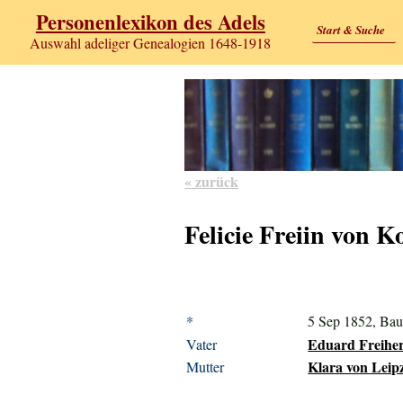
Personenlexikon des Adels
Start & Suche
Auswahl adeliger Genealogien 1648-1918
« zurück
Felicie Freiin von K
*
5 Sep 1852, Bau
Eduard Freiher
Vater
Klara von Leipz
Mutter