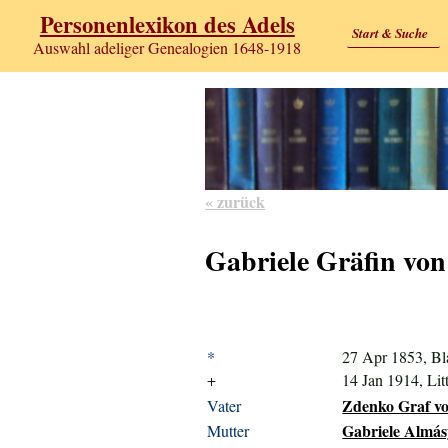
Personenlexikon des Adels
Start & Suche
Auswahl adeliger Genealogien 1648-1918
« zurück
Gabriele Gräfin von
*
27 Apr 1853, B
+
14 Jan 1914, Lit
Zdenko Graf vo
Vater
Gabriele Almás
Mutter