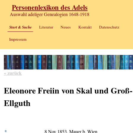
Personenlexikon des Adels
Auswahl adeliger Genealogien 1648-1918
Start & Suche
Literatur
Neues
Kontakt
Datenschutz
Impressum
« zurück
Eleonore Freiin von Skal und Groß-
Ellguth
*
8 Nov 1853, Mauer b. Wien