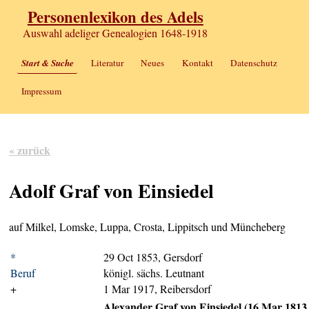
Personenlexikon des Adels
Auswahl adeliger Genealogien 1648-1918
Start & Suche
Literatur
Neues
Kontakt
Datenschutz
Impressum
« zurück
Adolf Graf von Einsiedel
auf Milkel, Lomske, Luppa, Crosta, Lippitsch und Müncheberg
*
29 Oct 1853, Gersdorf
Beruf
königl. sächs. Leutnant
+
1 Mar 1917, Reibersdorf
Alexander Graf von Einsiedel (16 Mar 1813 