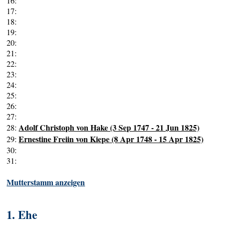
16:
17:
18:
19:
20:
21:
22:
23:
24:
25:
26:
27:
Adolf Christoph von Hake (3 Sep 1747 - 21 Jun 1825)
28:
Ernestine Freiin von Kiepe (8 Apr 1748 - 15 Apr 1825)
29:
30:
31:
Mutterstamm anzeigen
1. Ehe