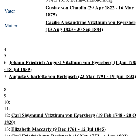
Gustav von Chaulin (29 Apr 1822 - 16 Mar
Vater
1875)
Cäcilie Alexandrine Vitzthum von Egersber
Mutter
(13 Aug 1823 - 30 Sep 1884)
4:
5:
Johann Friedrich August Vitzthum von Egersberg (1 Jan 178
6:
- 18 Jul 1859)
Auguste Charlotte von Berlepsch (23 Mar 1791 - 19 Jun 1832
7:
8:
9:
10:
11:
Carl Sigismund Vitzthum von Egersberg (19 Feb 1748 - 20 O
12:
1820)
Elizabeth Maccarty (9 Dec 1761 - 12 Jul 1845)
13:
Carl Friedrich von Berlepsch (16 Nov 1753 - 4 Apr 1802)
14: