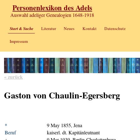
Personenlexikon des Adels
Auswahl adeliger Genealogien 1648-1918
Start & Suche
Literatur
Neues
Kontakt
Datenschutz
Impressum
« zurück
Gaston von Chaulin-Egersberg
*
9 May 1855, Jena
Beruf
kaiserl. dt. Kapitänleutnant
+
9 Mar 1939, Berlin-Charlottenburg