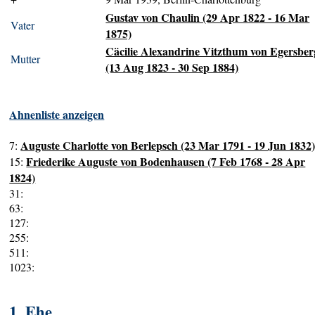
Gustav von Chaulin (29 Apr 1822 - 16 Mar
Vater
1875)
Cäcilie Alexandrine Vitzthum von Egersber
Mutter
(13 Aug 1823 - 30 Sep 1884)
Ahnenliste anzeigen
Auguste Charlotte von Berlepsch (23 Mar 1791 - 19 Jun 1832
7:
Friederike Auguste von Bodenhausen (7 Feb 1768 - 28 Apr
15:
1824)
31:
63:
127:
255:
511:
1023:
1. Ehe