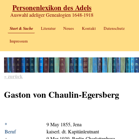
Personenlexikon des Adels
Auswahl adeliger Genealogien 1648-1918
Start & Suche
Literatur
Neues
Kontakt
Datenschutz
Impressum
« zurück
Gaston von Chaulin-Egersberg
*
9 May 1855, Jena
Beruf
kaiserl. dt. Kapitänleutnant
+
9 Mar 1939, Berlin-Charlottenburg