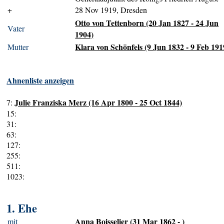
+
28 Nov 1919, Dresden
Otto von Tettenborn (20 Jan 1827 - 24 Jun
Vater
1904)
Klara von Schönfels (9 Jun 1832 - 9 Feb 191
Mutter
Ahnenliste anzeigen
Julie Franziska Merz (16 Apr 1800 - 25 Oct 1844)
7:
15:
31:
63:
127:
255:
511:
1023:
1. Ehe
Anna Boisselier (31 Mar 1862 - )
mit