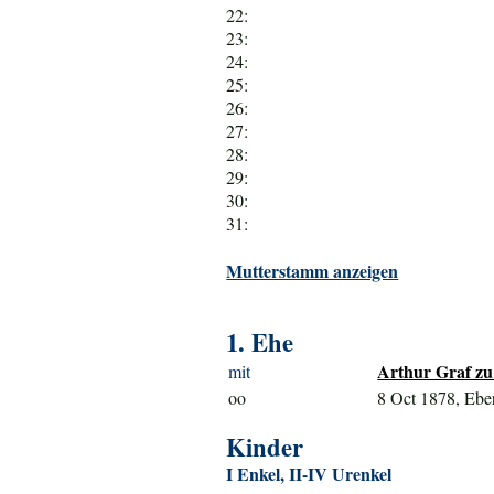
22:
23:
24:
25:
26:
27:
28:
29:
30:
31:
Mutterstamm anzeigen
1. Ehe
Arthur Graf zu
mit
oo
8 Oct 1878, Ebe
Kinder
I Enkel, II-IV Urenkel