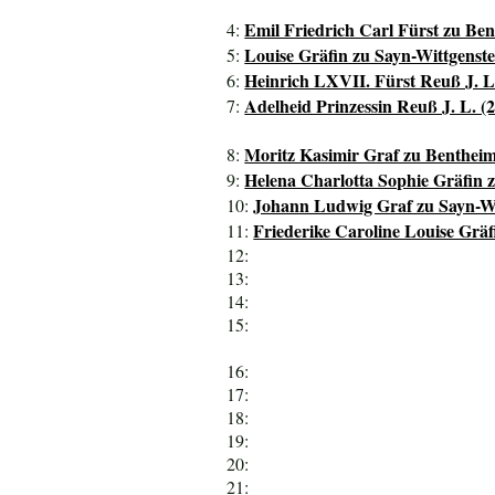
Emil Friedrich Carl Fürst zu Be
4:
Louise Gräfin zu Sayn-Wittgenste
5:
Heinrich LXVII. Fürst Reuß J. L.
6:
Adelheid Prinzessin Reuß J. L. (
7:
Moritz Kasimir Graf zu Bentheim
8:
Helena Charlotta Sophie Gräfin z
9:
Johann Ludwig Graf zu Sayn-Wit
10:
Friederike Caroline Louise Gräf
11:
12:
13:
14:
15:
16:
17:
18:
19:
20:
21: