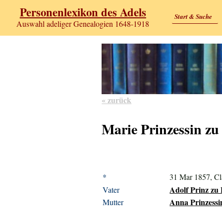
Personenlexikon des Adels
Start & Suche
Auswahl adeliger Genealogien 1648-1918
« zurück
Marie Prinzessin z
*
31 Mar 1857, Cl
Adolf Prinz zu
Vater
Anna Prinzessin
Mutter