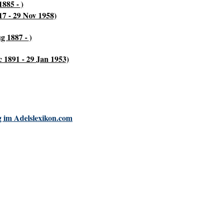
885 - )
17 - 29 Nov 1958)
g 1887 - )
c 1891 - 29 Jan 1953)
 im Adelslexikon.com