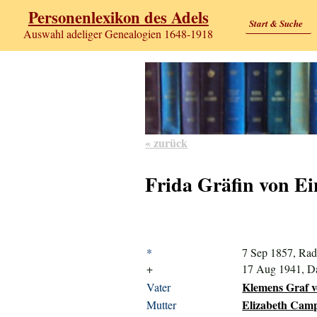
Personenlexikon des Adels
Start & Suche
Auswahl adeliger Genealogien 1648-1918
« zurück
Frida Gräfin von Ei
*
7 Sep 1857, Rad
+
17 Aug 1941, D
Klemens Graf vo
Vater
Elizabeth Campb
Mutter