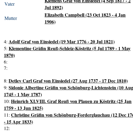
Klemens Graf von Einsiedel (4 Sep 1817 - 2
Vater
Jul 1892)
Elizabeth Campbell (23 Oct 1823 - 4 Jan
Mutter
1906)
Adolf Graf von Einsiedel (19 Mar 1776 - 20 Jul 1821)
4:
Klementine Gräfin Reuß-Schleiz-Köstritz (5 Jul 1789 - 1 May
5:
1870)
6:
7:
Detlev Carl Graf von Einsiedel (27 Aug 1737 - 17 Dec 1810)
8:
Sidonie Albertine Gräfin von Schönburg-Lichtenstein (10 Au
9:
1745 - 1 May 1787)
Heinrich XLVIII. Graf Reuß von Plauen zu Köstritz (25 Jan
10:
1759 - 13 Jun 1825)
Christine Gräfin von Schönburg-Forderglauchau (12 Dec 17
11:
- 15 Apr 1833)
12: