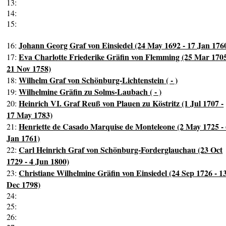
13:
14:
15:
Johann Georg Graf von Einsiedel (24 May 1692 - 17 Jan 176
16:
Eva Charlotte Friederike Gräfin von Flemming (25 Mar 1705
17:
21 Nov 1758)
Wilhelm Graf von Schönburg-Lichtenstein ( - )
18:
Wilhelmine Gräfin zu Solms-Laubach ( - )
19:
Heinrich VI. Graf Reuß von Plauen zu Köstritz (1 Jul 1707 -
20:
17 May 1783)
Henriette de Casado Marquise de Monteleone (2 May 1725 -
21:
Jan 1761)
Carl Heinrich Graf von Schönburg-Forderglauchau (23 Oct
22:
1729 - 4 Jun 1800)
Christiane Wilhelmine Gräfin von Einsiedel (24 Sep 1726 - 1
23:
Dec 1798)
24:
25:
26: