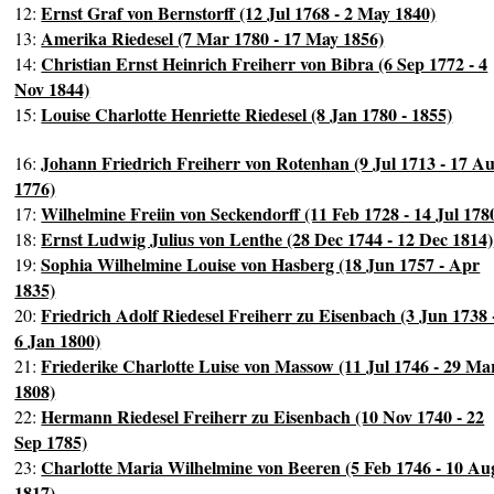
Ernst Graf von Bernstorff (12 Jul 1768 - 2 May 1840)
12:
Amerika Riedesel (7 Mar 1780 - 17 May 1856)
13:
Christian Ernst Heinrich Freiherr von Bibra (6 Sep 1772 - 4
14:
Nov 1844)
Louise Charlotte Henriette Riedesel (8 Jan 1780 - 1855)
15:
Johann Friedrich Freiherr von Rotenhan (9 Jul 1713 - 17 A
16:
1776)
Wilhelmine Freiin von Seckendorff (11 Feb 1728 - 14 Jul 178
17:
Ernst Ludwig Julius von Lenthe (28 Dec 1744 - 12 Dec 1814)
18:
Sophia Wilhelmine Louise von Hasberg (18 Jun 1757 - Apr
19:
1835)
Friedrich Adolf Riedesel Freiherr zu Eisenbach (3 Jun 1738 
20:
6 Jan 1800)
Friederike Charlotte Luise von Massow (11 Jul 1746 - 29 Ma
21:
1808)
Hermann Riedesel Freiherr zu Eisenbach (10 Nov 1740 - 22
22:
Sep 1785)
Charlotte Maria Wilhelmine von Beeren (5 Feb 1746 - 10 Au
23:
1817)