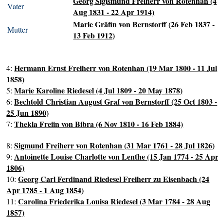
Georg Sigismund Freiherr von Rotenhan (4
Vater
Aug 1831 - 22 Apr 1914)
Marie Gräfin von Bernstorff (26 Feb 1837 -
Mutter
13 Feb 1912)
Hermann Ernst Freiherr von Rotenhan (19 Mar 1800 - 11 Jul
4:
1858)
Marie Karoline Riedesel (4 Jul 1809 - 20 May 1878)
5:
Bechtold Christian August Graf von Bernstorff (25 Oct 1803 -
6:
25 Jun 1890)
Thekla Freiin von Bibra (6 Nov 1810 - 16 Feb 1884)
7:
Sigmund Freiherr von Rotenhan (31 Mar 1761 - 28 Jul 1826)
8:
Antoinette Louise Charlotte von Lenthe (15 Jan 1774 - 25 Ap
9:
1806)
Georg Carl Ferdinand Riedesel Freiherr zu Eisenbach (24
10:
Apr 1785 - 1 Aug 1854)
Carolina Friederika Louisa Riedesel (3 Mar 1784 - 28 Aug
11:
1857)