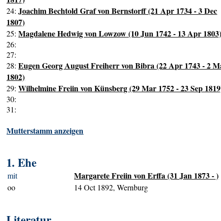
Joachim Bechtold Graf von Bernstorff (21 Apr 1734 - 3 Dec
24:
1807)
Magdalene Hedwig von Lowzow (10 Jun 1742 - 13 Apr 1803
25:
26:
27:
Eugen Georg August Freiherr von Bibra (22 Apr 1743 - 2 M
28:
1802)
Wilhelmine Freiin von Künsberg (29 Mar 1752 - 23 Sep 1819
29:
30:
31:
Mutterstamm anzeigen
1. Ehe
Margarete Freiin von Erffa (31 Jan 1873 - )
mit
oo
14 Oct 1892, Wernburg
Literatur