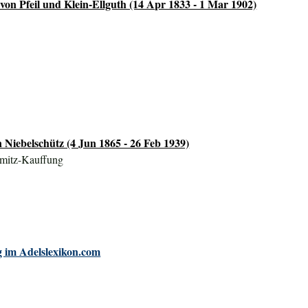
von Pfeil und Klein-Ellguth (14 Apr 1833 - 1 Mar 1902)
 Niebelschütz (4 Jun 1865 - 26 Feb 1939)
emitz-Kauffung
 im Adelslexikon.com