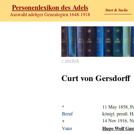
Personenlexikon des Adels
Start & Suche
Auswahl adeliger Genealogien 1648-1918
« zurück
Curt von Gersdorff
*
11 May 1858, Pe
Beruf
königl. preuß. 
+
14 Nov 1916, N
Hugo Wolf Gust
Vater