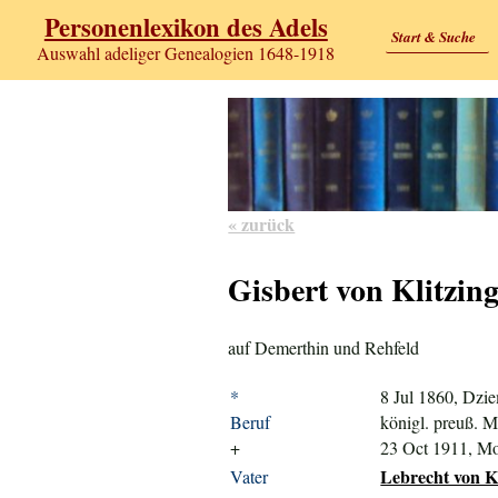
Personenlexikon des Adels
Start & Suche
Auswahl adeliger Genealogien 1648-1918
« zurück
Gisbert von Klitzin
auf Demerthin und Rehfeld
*
8 Jul 1860, Dz
Beruf
königl. preuß. M
+
23 Oct 1911, M
Lebrecht von Kl
Vater